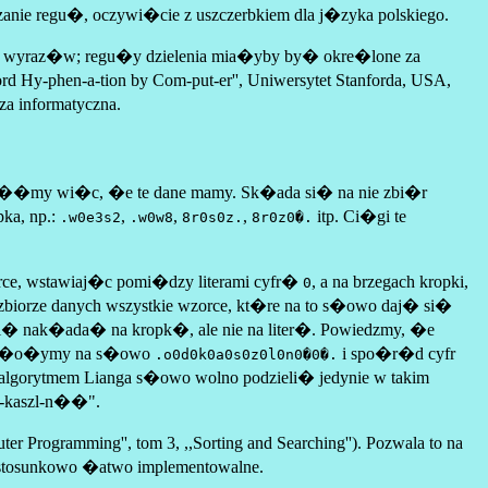
nie regu�, oczywi�cie z uszczerbkiem dla j�zyka polskiego.
ia wyraz�w; regu�y dzielenia mia�yby by� okre�lone za
 Hy-phen-a-tion by Com-put-er'', Uniwersytet Stanforda, USA,
a informatyczna.
 Za��my wi�c, �e te dane mamy. Sk�ada si� na nie zbi�r
ka, np.:
,
,
,
itp. Ci�gi te
.w0e3s2
.w0w8
8r0s0z.
8r0z0�.
rce, wstawiaj�c pomi�dzy literami cyfr�
, a na brzegach kropki,
0
zbiorze danych wszystkie wzorce, kt�re na to s�owo daj� si�
si� nak�ada� na kropk�, ale nie na liter�. Powiedzmy, �e
 na�o�ymy na s�owo
i spo�r�d cyfr
.o0d0k0a0s0z0l0n0�0�.
z algorytmem Lianga s�owo wolno podzieli� jedynie w takim
od-kaszl-n��".
 Programming'', tom 3, ,,Sorting and Searching''). Pozwala to na
� stosunkowo �atwo implementowalne.