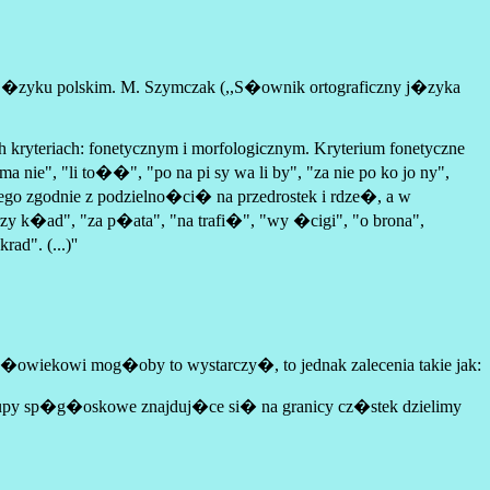
j�zyku polskim. M. Szymczak (,,S�ownik ortograficzny j�zyka
 kryteriach: fonetycznym i morfologicznym. Kryterium fonetyczne
 nie", "li to��", "po na pi sy wa li by", "za nie po ko jo ny",
giego zgodnie z podzielno�ci� na przedrostek i rdze�, a w
 k�ad", "za p�ata", "na trafi�", "wy �cigi", "o brona",
d". (...)''
owiekowi mog�oby to wystarczy�, to jednak zalecenia takie jak:
grupy sp�g�oskowe znajduj�ce si� na granicy cz�stek dzielimy