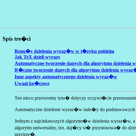
Spis tre�ci
Regu�y dzielenia wyraz�w w j�zyku polskim
Jak TeX dzieli wyrazy
Automatyczne tworzenie danych dla algorytmu dzielenia
R�czne tworzenie danych dla algorytmu dzielenia wyra
Inne aspekty automatycznego dzielenia wyraz�w
Uwagi ko�cowe
Ten nieco przewrotny tytu� dotyczy oczywi�cie przenoszen
Automatyczne dzielenie wyraz�w nale�y do podstawowyc
Jednym z najciekawszych algorytm�w dzielenia wyraz�w, a 
algorytm uniwersalny, tzn. daj�cy si� przystosowa� do dz
przyjrze�.