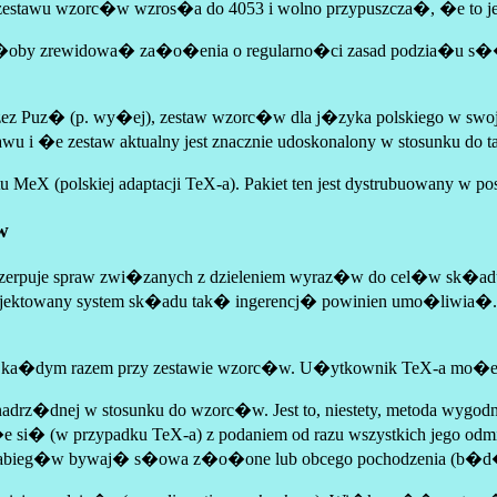
estawu wzorc�w wzros�a do 4053 i wolno przypuszcza�, �e to jes
le�a�oby zrewidowa� za�o�enia o regularno�ci zasad podzia�u s�
z Puz� (p. wy�ej), zestaw wzorc�w dla j�zyka polskiego w swoj
u i �e zestaw aktualny jest znacznie udoskonalony w stosunku do t
tu MeX (polskiej adaptacji TeX-a). Pakiet ten jest dystrubuowany w
w
zerpuje spraw zwi�zanych z dzieleniem wyraz�w do cel�w sk�adu
zaprojektowany system sk�adu tak� ingerencj� powinien umo�li
a ka�dym razem przy zestawie wzorc�w. U�ytkownik TeX-a mo�e
drz�dnej w stosunku do wzorc�w. Jest to, niestety, metoda wygod
 (w przypadku TeX-a) z podaniem od razu wszystkich jego odmian, 
bieg�w bywaj� s�owa z�o�one lub obcego pochodzenia (b�d� i 