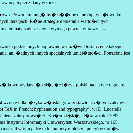
owanych przez dany wzorzec.
ie s�owa. Powodem mog� by� b��dne dane (np. w s�owniku
ych iteracjach. R�ne strategie dobierania warto�ci tych
tomatycznie zestawie wymaga pewnej wprawy i ---
wnika podzielonych poprawnie wyraz�w. Dostarczenie takiego
nia, ani �adnych innych specjalnych umiej�tno�ci. Potrzebna jest
z�tkowo wydawa�o si�, �e j�zyk polski ma na tyle regularne
 wzorce i dla j�zyka w�oskiego w zestawie licz�cym zaledwie
TeX in French: hyphenation and typography'', w: D. Lucarella
ésarméniena zainspirowa� H. Ko�odziejsk�, kt�ra w roku 1987
 Instytutu Informatyki Uniwersytetu Warszawskiego, nr 165,
aczali w tym palce m.in. autorzy niniejszej pracy) wzorc�w