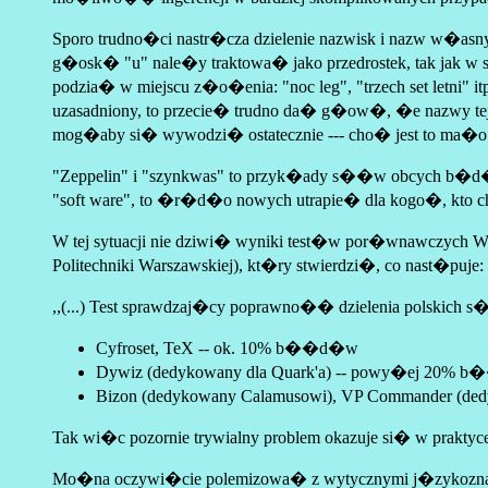
Sporo trudno�ci nastr�cza dzielenie nazwisk i nazw w�as
g�osk� "u" nale�y traktowa� jako przedrostek, tak jak 
podzia� w miejscu z�o�enia: "noc leg", "trzech set letni"
uzasadniony, to przecie� trudno da� g�ow�, �e nazwy te
mog�aby si� wywodzi� ostatecznie --- cho� jest to ma�o p
"Zeppelin" i "szynkwas" to przyk�ady s��w obcych b�d� ob
"soft ware", to �r�d�o nowych utrapie� dla kogo�, kto 
W tej sytuacji nie dziwi� wyniki test�w por�wnawczych W. P
Politechniki Warszawskiej), kt�ry stwierdzi�, co nast�puje:
,,(...) Test sprawdzaj�cy poprawno�� dzielenia polski
Cyfroset, TeX -- ok. 10% b��d�w
Dywiz (dedykowany dla Quark'a) -- powy�ej 20%
Bizon (dedykowany Calamusowi), VP Commander (ded
Tak wi�c pozornie trywialny problem okazuje si� w praktyce
Mo�na oczywi�cie polemizowa� z wytycznymi j�zykoznawc