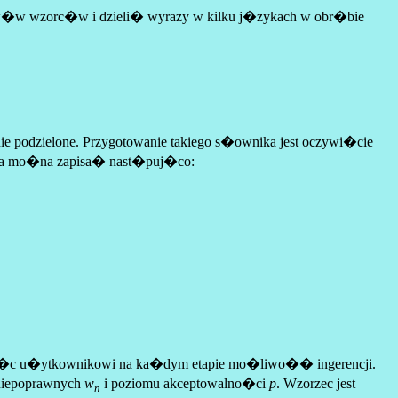
w�w wzorc�w i dzieli� wyrazy w kilku j�zykach w obr�bie
odzielone. Przygotowanie takiego s�ownika jest oczywi�cie
anga mo�na zapisa� nast�puj�co:
aj�c u�ytkownikowi na ka�dym etapie mo�liwo�� ingerencji.
niepoprawnych
w
i poziomu akceptowalno�ci
p
. Wzorzec jest
n