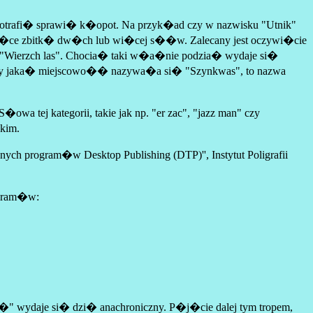
 potrafi� sprawi� k�opot. Na przyk�ad czy w nazwisku "Utnik"
�d�ce zbitk� dw�ch lub wi�cej s��w. Zalecany jest oczywi�cie
p. "Wierzch las". Chocia� taki w�a�nie podzia� wydaje si�
dyby jaka� miejscowo�� nazywa�a si� "Szynkwas", to nazwa
tej kategorii, takie jak np. "er zac", "jazz man" czy
kim.
ch program�w Desktop Publishing (DTP)'', Instytut Poligrafii
ogram�w:
 wydaje si� dzi� anachroniczny. P�j�cie dalej tym tropem,