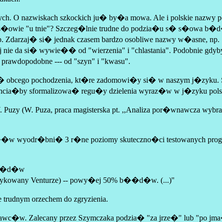
nych. O nazwiskach szkockich ju� by�a mowa. Ale i polskie nazwy
w s�owie "u tnie"? Szczeg�lnie trudne do podzia�u s� s�owa b
 itp. Zdarzaj� si� jednak czasem bardzo osobliwe nazwy w�asne, n
j nie da si� wywie�� od "wierzenia" i "chlastania". Podobnie g
rawdopodobne --- od "szyn" i "kwasu".
cego pochodzenia, kt�re zadomowi�y si� w naszym j�zyku. S�owa 
chcia�by sformalizowa� regu�y dzielenia wyraz�w w j�zyku pols
uzy (W. Puza, praca magisterska pt. ,,Analiza por�wnawcza wybrany
ch s��w wyodr�bni� 3 r�ne poziomy skuteczno�ci testowanych pr
 b��d�w
ykowany Venturze) -- powy�ej 50% b��d�w. (...)''
 trudnym orzechem do zgryzienia.
�w. Zalecany przez Szymczaka podzia� "za jrze�" lub "po jma�"