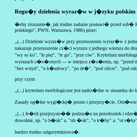
Regu�y dzielenia wyraz�w w j�zyku polskim
�eby zrozumie�, jak trudne zadanie postawi� przed sob� 
polskiego'', PWN, Warszawa, 1986) pisze:
,,(...) Dzielenie wyraz�w przy przenoszeniu wyraz�w z jedne
nakazuje przenoszenie cz�ci wyrazu z jednego wiersza do drugi
"wy so ko", "le piej", "te go", "prze ciw". Kryterium morfol
wyrazach z�o�onych --- w miejscu z�o�enia, np. "przed m
"bez wstyd", "u k�adowy", "po dr�", "pod oficer", "pod oddzi
przy czym
,,(...) kryterium morfologiczne jest nadrz�dne w stosunku do kr
Zasady og�lne wygl�daj� prosto i przejrzy�cie. Om�wieni
,,(...) Je�eli przejrzysto�� podzia�u na przedrostek i rdze
dowolnie, np. "o b�ok" a. "ob �ok", "o tr�by" a. "ot r�by", (
bardzo trudno zalgorytmizowa�.