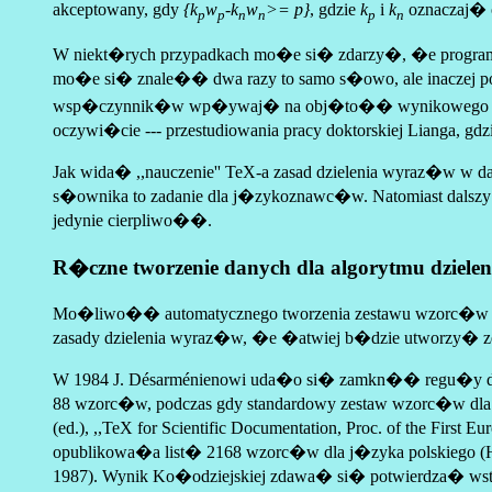
akceptowany, gdy
{k
w
-k
w
>= p}
, gdzie
k
i
k
oznaczaj� 
p
p
n
n
p
n
W niekt�rych przypadkach mo�e si� zdarzy�, �e progra
mo�e si� znale�� dwa razy to samo s�owo, ale inaczej
wsp�czynnik�w wp�ywaj� na obj�to�� wynikowego zestaw
oczywi�cie --- przestudiowania pracy doktorskiej Lianga, g
Jak wida� ,,nauczenie'' TeX-a zasad dzielenia wyraz�w w
s�ownika to zadanie dla j�zykoznawc�w. Natomiast dalszy e
jedynie cierpliwo��.
R�czne tworzenie danych dla algorytmu dziel
Mo�liwo�� automatycznego tworzenia zestawu wzorc�w nie
zasady dzielenia wyraz�w, �e �atwiej b�dzie utworzy�
W 1984 J. Désarménienowi uda�o si� zamkn�� regu�y dzie
88 wzorc�w, podczas gdy standardowy zestaw wzorc�w dla ame
(ed.), ,,TeX for Scientific Documentation, Proc. of the Fi
opublikowa�a list� 2168 wzorc�w dla j�zyka polskiego (H. 
1987). Wynik Ko�odziejskiej zdawa� si� potwierdza� wst�pn