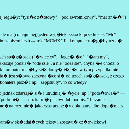
tej regu�y: "tysi�c z�otowy", "pod zwrotnikowy", "mar zn��" i
 ma (co najmniej) jeden wyj�tek: szkocki przedrostek "Mc"
skim zapisem liczb --- rok "MCMXCII" komputer m�g�by uzna�
tycznych sp�g�osek ("�wiec cy", "Jagie� �o", "�am my",
nakazuje podzia� "ode ssie", a nie "odes sie", chyba �e chodzi o
 jak komputer mia�by si� domy�li�, �e w tym przypadku nie
ia� jest s�owo zaczynaj�ce si� od trzech sp�g�osek, z czego
atera pisz�c np. "zeppsuuty", to co wtedy?
 to jednak zdarzaj� si� i utrudniaj� �ycie, np.: "podr�owa�" ---
robi�" --- np. karm� ptactwu lub podpis; "Tarzanie" ---
 mo�na rozumie� jako czas przesz�y dokonany albo dope�niacz
program�w sk�adaj�cych teksty i zostawi� cz�owiekowi