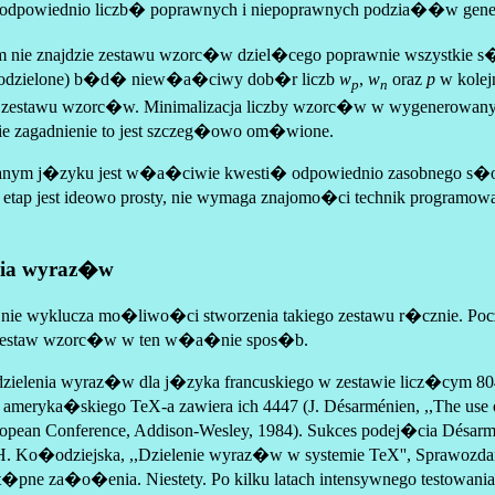
odpowiednio liczb� poprawnych i niepoprawnych podzia��w gener
m nie znajdzie zestawu wzorc�w dziel�cego poprawnie wszystk
 podzielone) b�d� niew�a�ciwy dob�r liczb
w
,
w
oraz
p
w kolejn
p
n
u wzorc�w. Minimalizacja liczby wzorc�w w wygenerowanym au
dzie zagadnienie to jest szczeg�owo om�wione.
 danym j�zyku jest w�a�ciwie kwesti� odpowiednio zasobnego s�o
tap jest ideowo prosty, nie wymaga znajomo�ci technik programowa
enia wyraz�w
 wyklucza mo�liwo�ci stworzenia takiego zestawu r�cznie. Poc
 zestaw wzorc�w w ten w�a�nie spos�b.
lenia wyraz�w dla j�zyka francuskiego w zestawie licz�cym 804
ryka�skiego TeX-a zawiera ich 4447 (J. Désarménien, ,,The use of 
rst European Conference, Addison-Wesley, 1984). Sukces podej�cia D
Ko�odziejska, ,,Dzielenie wyraz�w w systemie TeX'', Sprawozdania
e za�o�enia. Niestety. Po kilku latach intensywnego testowania (m