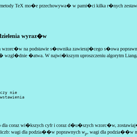
j metody TeX mo�e przechowywa� w pami�ci kilka r�nych zesta
dzielenia wyraz�w
zorc�w na podstawie s�ownika zawieraj�cego s�owa poprawnie p
st ju� wzgl�dnie �atwa. W najwi�kszym uproszczeniu algorytm Li
czy nie 

 dla coraz wi�kszych cyfr i coraz d�u�szych wzorc�w, zostawi
h liczb: wagi dla podzia��w poprawnych
w
, wagi dla podzia��w 
p