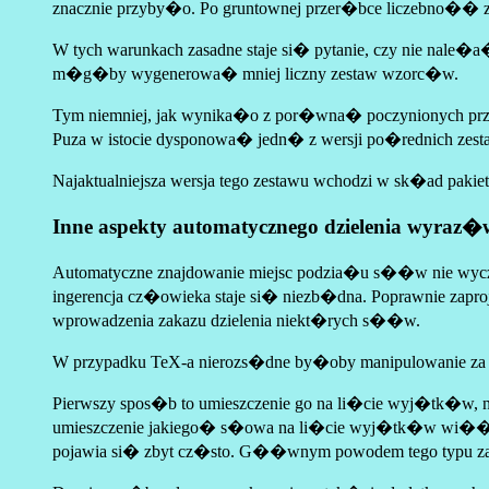
znacznie przyby�o. Po gruntownej przer�bce liczebno�� z
W tych warunkach zasadne staje si� pytanie, czy nie na
m�g�by wygenerowa� mniej liczny zestaw wzorc�w.
Tym niemniej, jak wynika�o z por�wna� poczynionych prze
Puza w istocie dysponowa� jedn� z wersji po�rednich zestaw
Najaktualniejsza wersja tego zestawu wchodzi w sk�ad pakie
Inne aspekty automatycznego dzielenia wyraz�
Automatyczne znajdowanie miejsc podzia�u s��w nie wyc
ingerencja cz�owieka staje si� niezb�dna. Poprawnie 
wprowadzenia zakazu dzielenia niekt�rych s��w.
W przypadku TeX-a nierozs�dne by�oby manipulowanie z
Pierwszy spos�b to umieszczenie go na li�cie wyj�tk�w, na
umieszczenie jakiego� s�owa na li�cie wyj�tk�w wi��e si�
pojawia si� zbyt cz�sto. G��wnym powodem tego typu za