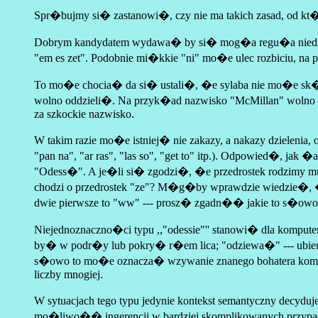
Spr�bujmy si� zastanowi�, czy nie ma takich zasad, od 
Dobrym kandydatem wydawa� by si� mog�a regu�a niedziele
"em es zet". Podobnie mi�kkie "ni" mo�e ulec rozbiciu, na
To mo�e chocia� da si� ustali�, �e sylaba nie mo�e sk�ad
wolno oddzieli�. Na przyk�ad nazwisko "McMillan" wolno
za szkockie nazwisko.
W takim razie mo�e istniej� nie zakazy, a nakazy dzielen
"pan na", "ar ras", "las so", "get to" itp.). Odpowied�, jak 
"Odess�". A je�li si� zgodzi�, �e przedrostek rodzimy m
chodzi o przedrostek "ze"? M�g�by wprawdzie wiedzie�, 
dwie pierwsze to "ww" --- prosz� zgadn�� jakie to s�owo
Niejednoznaczno�ci typu ,,"odessie"'' stanowi� dla kompute
by� w podr�y lub pokry� r�em lica; "odziewa�" --- ubier
s�owo to mo�e oznacza� wzywanie znanego bohatera komik
liczby mnogiej.
W sytuacjach tego typu jedynie kontekst semantyczny dec
mo�liwo�� ingerencji w bardziej skomplikowanych przypa