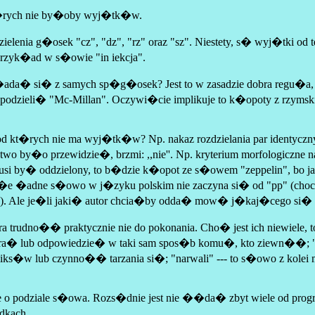
kt�rych nie by�oby wyj�tk�w.
nia g�osek "cz", "dz", "rz" oraz "sz". Niestety, s� wyj�tki od 
 przyk�ad w s�owie "in iekcja".
a� si� z samych sp�g�osek? Jest to w zasadzie dobra regu�a, ale
 podzieli� "Mc-Millan". Oczywi�cie implikuje to k�opoty z rzym
ia, od kt�rych nie ma wyj�tk�w? Np. nakaz rozdzielania par iden
�atwo by�o przewidzie�, brzmi: ,,nie''. Np. kryterium morfologiczne 
usi by� oddzielony, to b�dzie k�opot ze s�owem "zeppelin", bo
�e �adne s�owo w j�zyku polskim nie zaczyna si� od "pp" (choc
). Ale je�li jaki� autor chcia�by odda� mow� j�kaj�cego si� boh
ra trudno�� praktycznie nie do pokonania. Cho� jest ich niewiele,
a� lub odpowiedzie� w taki sam spos�b komu�, kto ziewn��; "pod
s�w lub czynno�� tarzania si�; "narwali" --- to s�owo z kolei
yduje o podziale s�owa. Rozs�dnie jest nie ��da� zbyt wiele od 
dkach.