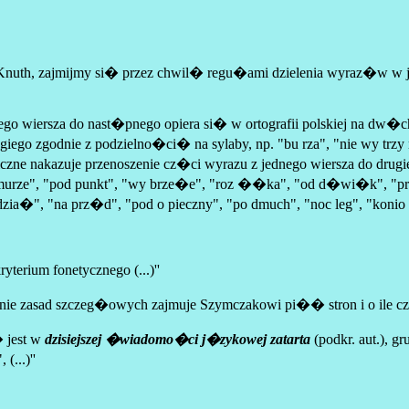
Knuth, zajmijmy si� przez chwil� regu�ami dzielenia wyraz�w w 
go wiersza do nast�pnego opiera si� w ortografii polskiej na dw�ch
ego zgodnie z podzielno�ci� na sylaby, np. "bu rza", "nie wy trzy ma
ogiczne nakazuje przenoszenie cz�ci wyrazu z jednego wiersza do dru
urze", "pod punkt", "wy brze�e", "roz ��ka", "od d�wi�k", "przy
a�", "na prz�d", "pod o pieczny", "po dmuch", "noc leg", "konio kra
yterium fonetycznego (...)''
e zasad szczeg�owych zajmuje Szymczakowi pi�� stron i o ile cz�
� jest w
dzisiejszej �wiadomo�ci j�zykowej zatarta
(podkr. aut.), 
...)''