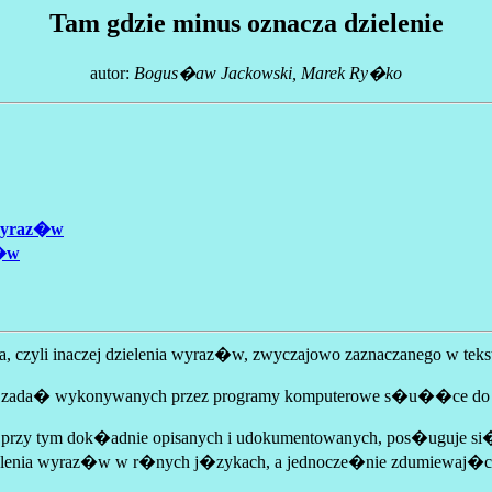
Tam gdzie minus oznacza dzielenie
autor:
Bogus�aw Jackowski, Marek Ry�ko
 wyraz�w
z�w
ia, czyli inaczej dzielenia wyraz�w, zwyczajowo zaznaczanego w t
h zada� wykonywanych przez programy komputerowe s�u��ce do 
przy tym dok�adnie opisanych i udokumentowanych, pos�uguje si� 
ielenia wyraz�w w r�nych j�zykach, a jednocze�nie zdumiewaj�co 