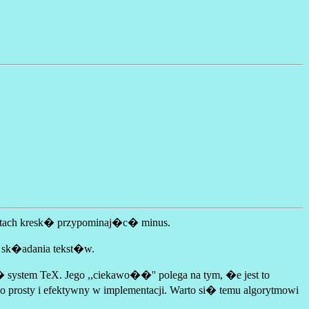
ekstach kresk� przypominaj�c� minus.
sk�adania tekst�w.
system TeX. Jego ,,ciekawo��'' polega na tym, �e jest to
prosty i efektywny w implementacji. Warto si� temu algorytmowi