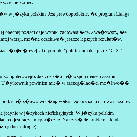
zcze nie koniec.
�w w j�zyku polskim. Jest prawdopodobne, �e program Lianga
ej obecnej postaci daje wyniki zadowalaj�ce. Zwa�ywszy, �e
amtej wersji, mo�na oczekiwa� jeszcze lepszych rezultat�w.
 postaci �r�d�owej jako produkt "public domain" przez GUST.
 komputerowego. Jak zosta�o ju� wspomniane, czasami
wia�. U�ytkownik powinien mie� w szczeg�lno�ci mo�liwo��
 podzieli� s�owo wed�ug w�asnego uznania na dwa sposoby.
na jedynie w j�zykach niefleksyjnych. W j�zyku polskim
co jest raczej niepor�czne. Na szcz�cie problem taki nie
jedno, i drugie).