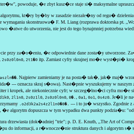
r�w'', powoduje, �e zbyt kusz�ce staje si� maksymalne upraszcza
algorytmu, kt�ry by�by w zasadzie niezale�ny od regu� dzielen
wymagania skonstruowa� F. M. Liang (rozprawa doktorska pt. ,,Word
�atwe do utworzenia, nie jest do tego bynajmniej potrzebna wiedz
wi�cie przy za�o�eniu, �e odpowiednie dane zosta�y utworzone.
,
,
itp. Zamiast cyfry skrajnej mo�e wyst�pi� krop
2s0z0l0n0
2t1�0
. Najpierw zamieniamy je na posta� tak�, jak� maj� wzo
aszln��
wida� --- oznacza skraj s�owa). Nast�pnie wyszukujemy w naszym 
i kropek, ale niekoniecznie cyfr; w szczeg�lno�ci cyfra mo�e 
,
,
,
,
,
,
,
. Je�li je
d1k0
2l1n0
2s0z1l0
2s0z0l0n0
8�.
0a1
0o1
0s4z0
otrzymamy
--- i to ju� wszystko. Zgodnie 
.o2d3k2a2s4z2l1n0�8�.
 to, �e algorytm dopuszcza w tym wypadku dwa punkty podzia�u: "
rzewiasta (dok�adniej "trie"; p. D. E. Knuth, ,,The Art of Computer
�pu do informacji, a r�wnocze�nie struktura danych i algorytm s