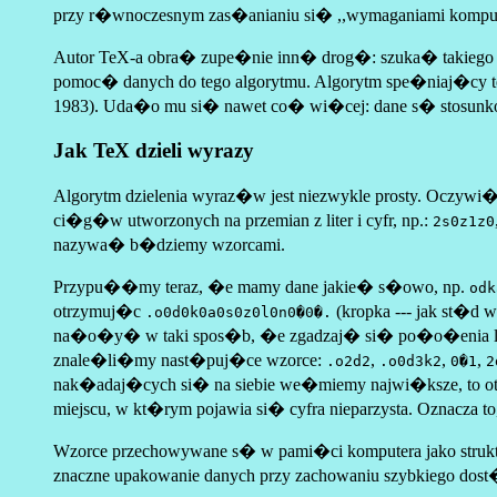
przy r�wnoczesnym zas�anianiu si� ,,wymaganiami kompute
Autor TeX-a obra� zupe�nie inn� drog�: szuka� takiego 
pomoc� danych do tego algorytmu. Algorytm spe�niaj�cy te 
1983). Uda�o mu si� nawet co� wi�cej: dane s� stosunkowo 
Jak TeX dzieli wyrazy
Algorytm dzielenia wyraz�w jest niezwykle prosty. Oczy
ci�g�w utworzonych na przemian z liter i cyfr, np.:
2s0z1z0
nazywa� b�dziemy wzorcami.
Przypu��my teraz, �e mamy dane jakie� s�owo, np.
odk
otrzymuj�c
(kropka --- jak st�d 
.o0d0k0a0s0z0l0n0�0�.
na�o�y� w taki spos�b, �e zgadzaj� si� po�o�enia liter 
znale�li�my nast�puj�ce wzorce:
,
,
,
.o2d2
.o0d3k2
0�1
2
nak�adaj�cych si� na siebie we�miemy najwi�ksze, to 
miejscu, w kt�rym pojawia si� cyfra nieparzysta. Oznacza
Wzorce przechowywane s� w pami�ci komputera jako struktura d
znaczne upakowanie danych przy zachowaniu szybkiego dost