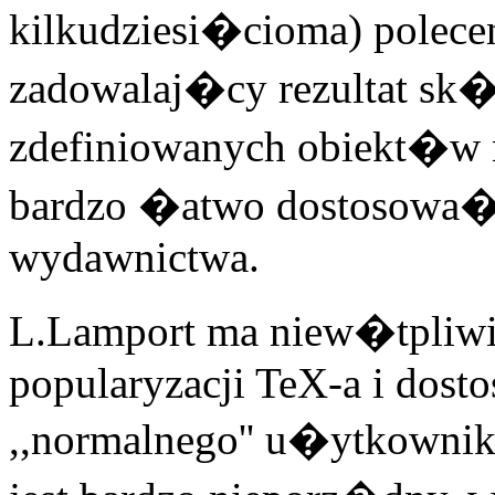
kilkudziesi�cioma) polece
zadowalaj�cy rezultat sk
zdefiniowanych obiekt�
bardzo �atwo dostosowa
wydawnictwa.
L.Lamport ma niew�tpliw
popularyzacji TeX-a i dost
,,normalnego'' u�ytkownik