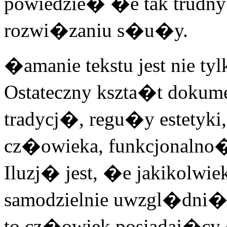
powiedzie� �e tak trudny
rozwi�zaniu s�u�y.
�amanie tekstu jest nie ty
Ostateczny kszta�t doku
tradycj�, regu�y estetyki
cz�owieka, funkcjonalno�
Iluzj� jest, �e jakikolwiek
samodzielnie uwzgl�dni� 
to cz�owiek posiadaj�cy