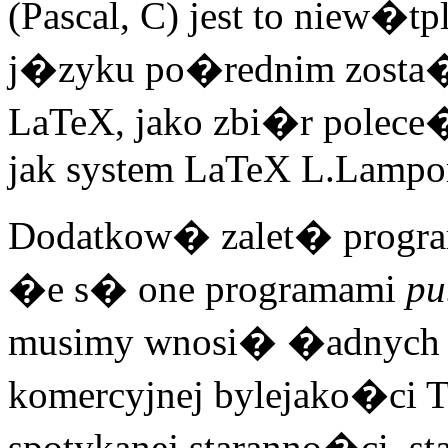
(Pascal, C) jest to niew�
j�zyku po�rednim zosta�
LaTeX, jako zbi�r polece�
jak system LaTeX L.Lampor
Dodatkow� zalet� programu
�e s� one programami
pu
musimy wnosi� �adnych 
komercyjnej bylejako�ci 
spotykanej staranno�ci, 