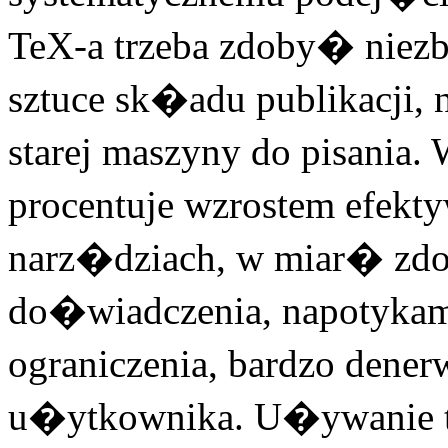
TeX-a trzeba zdoby� ni
sztuce sk�adu publikacji,
starej maszyny do pisan
procentuje wzrostem efekt
narz�dziach, w miar� zdo
do�wiadczenia, napotykam
ograniczenia, bardzo den
u�ytkownika. U�ywanie ta