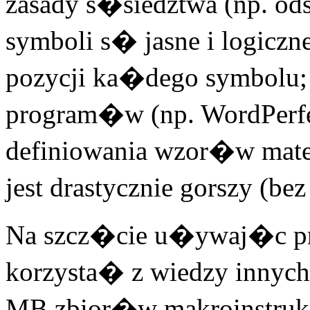
zasady s�siedztwa (np. o
symboli s� jasne i logicz
pozycji ka�dego symbolu; r
program�w (np. WordPerf
definiowania wzor�w mate
jest drastycznie gorszy (be
Na szcz�cie u�ywaj�c 
korzysta� z wiedzy innych
MB zbior�w makroinstrukc