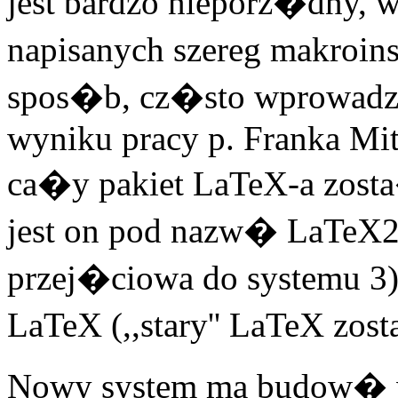
jest bardzo nieporz�dny, w
napisanych szereg makroin
spos�b, cz�sto wprowadz
wyniku pracy p. Franka Mit
ca�y pakiet LaTeX-a zost
jest on pod nazw� LaTeX2e
przej�ciowa do systemu 3)
LaTeX (,,stary'' LaTeX zo
Nowy system ma budow� 