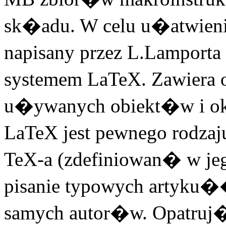
sk�adu. W celu u�atwieni
napisany przez L.Lamporta
systemem LaTeX. Zawiera o
u�ywanych obiekt�w i ok
LaTeX jest pewnego rodz
TeX-a (zdefiniowan� w j
pisanie typowych artyku
samych autor�w. Opatruj�