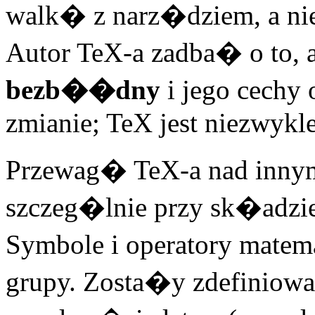
walk� z narz�dziem, a ni
Autor TeX-a zadba� o to,
bezb��dny
i jego cechy
zmianie; TeX jest niezwykl
Przewag� TeX-a nad inny
szczeg�lnie przy sk�adzi
Symbole i operatory matem
grupy. Zosta�y zdefiniowa