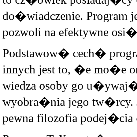
do�wiadczenie. Program je
pozwoli na efektywne osi�
Podstawow� cech� progr
innych jest to, �e mo�e on
wiedza osoby go u�ywaj�cej
wyobra�nia jego tw�rcy. Jes
pewna filozofia podej�ci