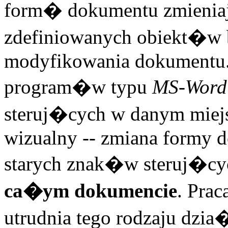
form� dokumentu zmieniaj
zdefiniowanych obiekt�w 
modyfikowania dokumentu.
program�w typu
MS-Word
steruj�cych w danym mie
wizualny -- zmiana formy
starych znak�w steruj�cy
ca�ym dokumencie
. Pra
utrudnia tego rodzaju dzia