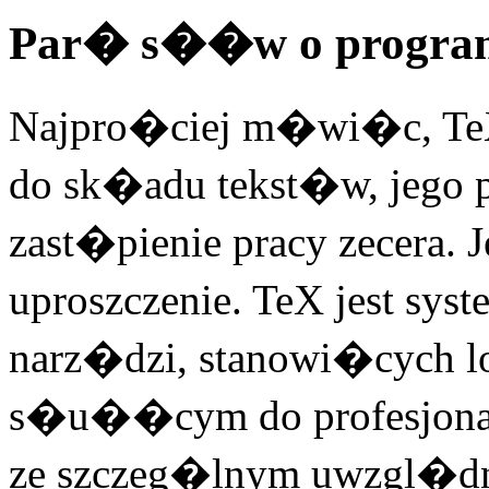
Par� s��w o program
Najpro�ciej m�wi�c, T
do sk�adu tekst�w, jego 
zast�pienie pracy zecera. 
uproszczenie. TeX jest sys
narz�dzi, stanowi�cych
s�u��cym do profesjonaln
ze szczeg�lnym uwzgl�dn