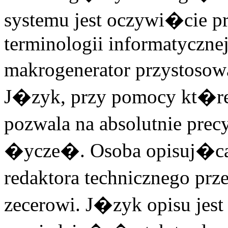
systemu jest oczywi�cie
terminologii informatycznej
makrogenerator przystosow
J�zyk, przy pomocy kt�r
pozwala na absolutnie pre
�ycze�. Osoba opisuj�ca 
redaktora technicznego p
zecerowi. J�zyk opisu jes