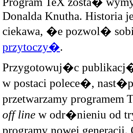
Program TeX zosta� wymy�
Donalda Knutha. Historia je
ciekawa, �e pozwol� sob
przytoczy�
.
Przygotowuj�c publikacj
w postaci polece�, nast�p
przetwarzamy programem Te
off line
w odr�nieniu od t
programy nowej generacji. 