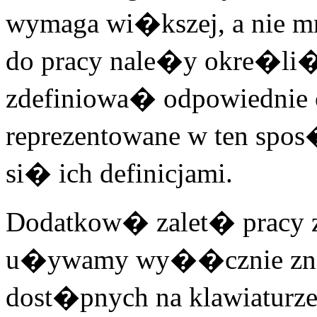
wymaga wi�kszej, a nie m
do pracy nale�y okre�li�
zdefiniowa� odpowiednie
reprezentowane w ten sp
si� ich definicjami.
Dodatkow� zalet� pracy z 
u�ywamy wy��cznie znak
dost�pnych na klawiaturz