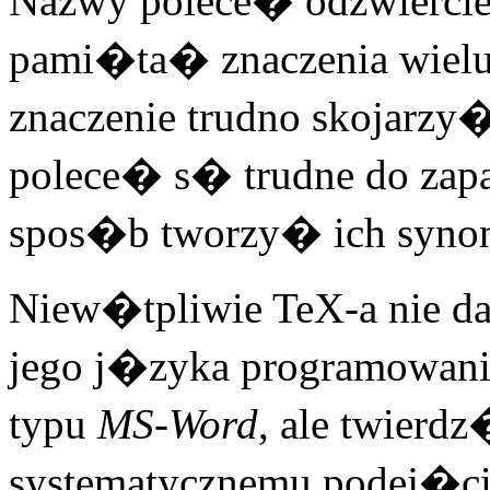
Nazwy polece� odzwiercied
pami�ta� znaczenia wielu
znaczenie trudno skojarzy
polece� s� trudne do z
spos�b tworzy� ich syno
Niew�tpliwie TeX-a nie 
jego j�zyka programowan
typu
MS-Word
, ale twierd
systematycznemu podej�c