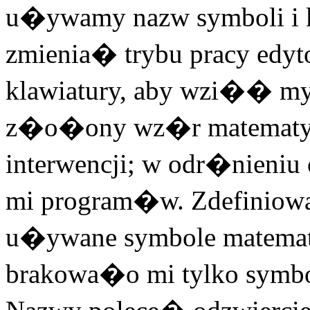
u�ywamy nazw symboli i ko
zmienia� trybu pracy edy
klawiatury, aby wzi�� my
z�o�ony wz�r matematycz
interwencji; w odr�nieniu
mi program�w. Zdefiniowa
u�ywane symbole matematyc
brakowa�o mi tylko symbo