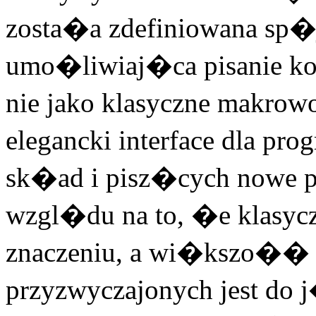
zosta�a zdefiniowana sp�j
umo�liwiaj�ca pisanie kodu
nie jako klasyczne makro
elegancki interface dla p
sk�ad i pisz�cych nowe pa
wzgl�du na to, �e klasycz
znaczeniu, a wi�kszo��
przyzwyczajonych jest do