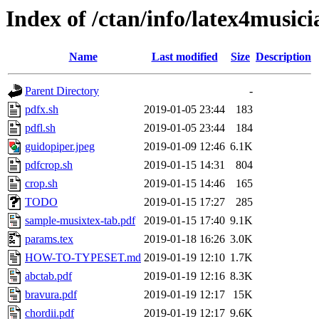
Index of /ctan/info/latex4musici
Name
Last modified
Size
Description
Parent Directory
-
pdfx.sh
2019-01-05 23:44
183
pdfl.sh
2019-01-05 23:44
184
guidopiper.jpeg
2019-01-09 12:46
6.1K
pdfcrop.sh
2019-01-15 14:31
804
crop.sh
2019-01-15 14:46
165
TODO
2019-01-15 17:27
285
sample-musixtex-tab.pdf
2019-01-15 17:40
9.1K
params.tex
2019-01-18 16:26
3.0K
HOW-TO-TYPESET.md
2019-01-19 12:10
1.7K
abctab.pdf
2019-01-19 12:16
8.3K
bravura.pdf
2019-01-19 12:17
15K
chordii.pdf
2019-01-19 12:17
9.6K